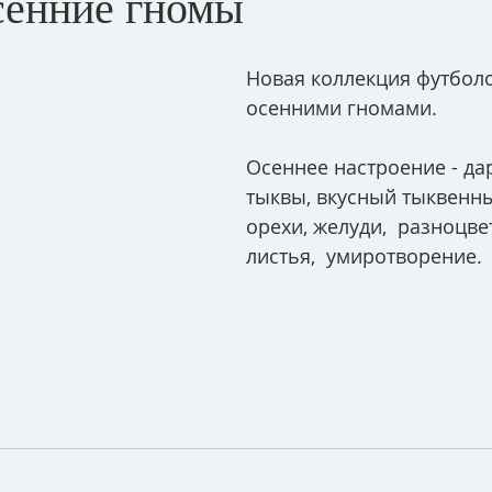
енние гномы
Новая коллекция футбол
осенними гномами.
Осеннее настроение - да
тыквы, вкусный тыквенны
орехи, желуди,  разноцв
листья,  умиротворение.