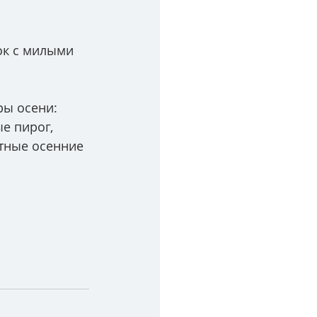
ок с милыми 
ры осени: 
е пирог,  
етные осенние 