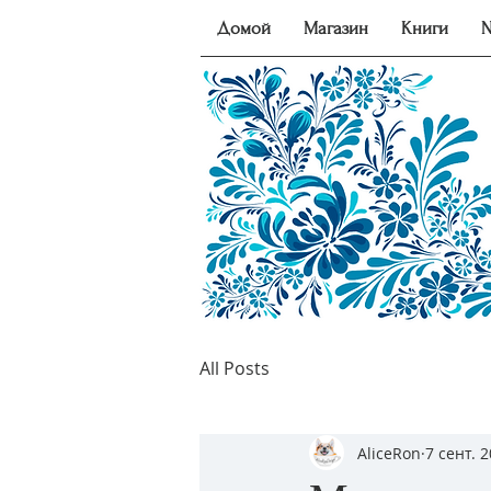
Домой
Магазин
Книги
N
All Posts
AliceRon
7 сент. 2